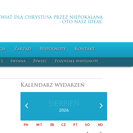
ŚWIAT DLA CHRYSTUSA PRZEZ NIEPOKALANĄ
- OTO NASZ IDEAŁ.
cja
Zarząd
Wspólnoty
Kontakt
eś
Świnna
Żywiec
Pozostałe wspólnoty
Kalendarz wydarzeń
SIERPIEŃ
2026
PN
WT
ŚR
CZ
PT
SO
ND
1
2