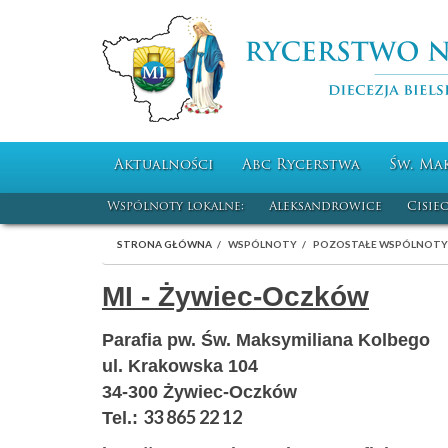
Aktualności
Abc Rycerstwa
Św. Ma
Wspólnoty lokalne:
Aleksandrowice
Cisie
STRONA GŁÓWNA
WSPÓLNOTY
POZOSTAŁE WSPÓLNOTY
MI - Żywiec-Oczków
Parafia pw. Św. Maksymiliana Kolbego
ul. Krakowska 104
34-300 Żywiec-Oczków
33 865 22 12
Tel.: