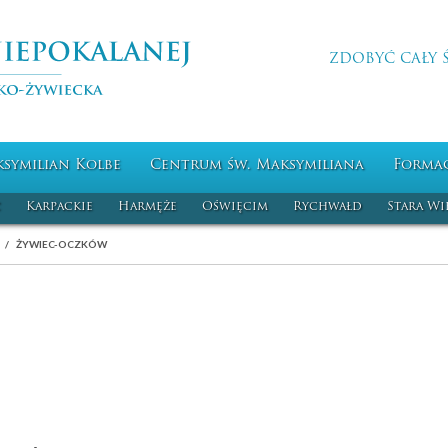
ZDOBYĆ CAŁY 
ksymilian Kolbe
Centrum św. Maksymiliana
Forma
c
Karpackie
Harmęże
Oświęcim
Rychwałd
Stara Wi
ŻYWIEC-OCZKÓW