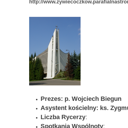
http://www.zywiecoczkow.parafialnastro
Prezes: p. Wojciech Biegun
Asystent kościelny: ks. Zygm
Liczba Rycerzy
:
Spotkania Wspólnoty
: