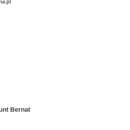
na.pl
unt Bernat