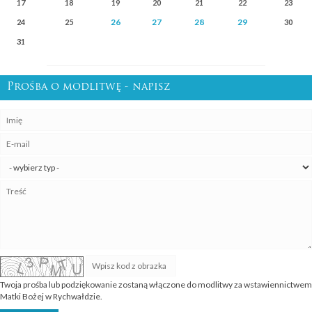
17
18
19
20
21
22
23
26
27
28
29
24
25
30
31
Prośba o modlitwę - napisz
Twoja prośba lub podziękowanie zostaną włączone do modlitwy za wstawiennictwem
Matki Bożej w Rychwałdzie.