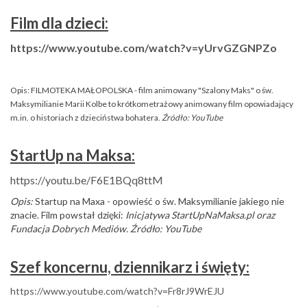
Film dla dzieci:
https://www.youtube.com/watch?v=yUrvGZGNPZo
Opis: FILMOTEKA MAŁOPOLSKA
-
f
ilm animowany "Szalony Maks" o św.
Maksymilianie Marii Kolbe to krótkometrażowy animowany film opowiadający
m.in. o historiach z dzieciństwa bohatera.
Źródło: YouTube
StartUp na Maksa:
https://youtu.be/F6E1BQq8ttM
Opis:
Startup na Maxa - opowieść o św. Maksymilianie jakiego nie
znacie. Film powstał dzięki:
Inicjatywa StartUpNaMaksa.pl oraz
Fundacja Dobrych Mediów. Źródło: YouTube
Szef koncernu, dziennikarz i święty:
https://www.youtube.com/watch?v=Fr8rJ9WrEJU