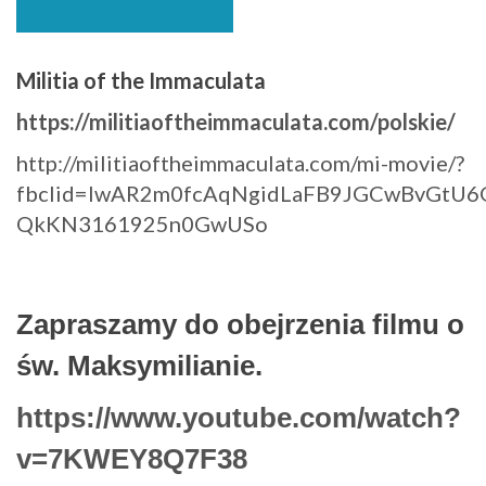
Militia of the Immaculata
https://militiaoftheimmaculata.com/polskie/
http://militiaoftheimmaculata.com/mi-movie/?
fbclid=IwAR2m0fcAqNgidLaFB9JGCwBvGtU
QkKN3161925n0GwUSo
Zapraszamy do obejrzenia filmu o
św. Maksymilianie.
https://www.youtube.com/watch?
v=7KWEY8Q7F38