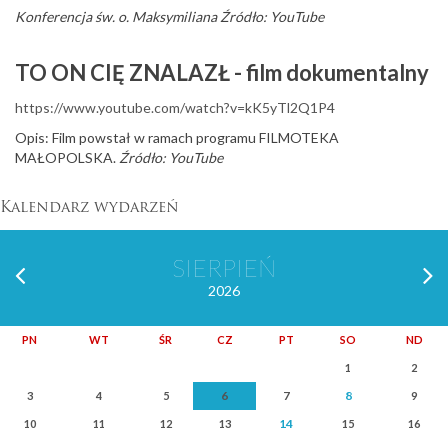
Konferencja św. o. Maksymiliana Źródło: YouTube
TO ON CIĘ ZNALAZŁ - film dokumentalny
https://www.youtube.com/watch?v=kK5yTl2Q1P4
Opis: Film powstał w ramach programu FILMOTEKA
MAŁOPOLSKA.
Źródło: YouTube
Kalendarz wydarzeń
SIERPIEŃ
2026
PN
WT
ŚR
CZ
PT
SO
ND
1
2
6
8
3
4
5
7
9
14
10
11
12
13
15
16