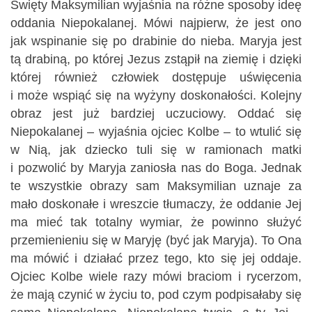
Święty Maksymilian wyjaśnia na różne sposoby ideę
oddania Niepokalanej. Mówi najpierw, że jest ono
jak wspinanie się po drabinie do nieba. Maryja jest
tą drabiną, po której Jezus zstąpił na ziemię i dzięki
której również człowiek dostępuje uświęcenia
i może wspiąć się na wyżyny doskonałości. Kolejny
obraz jest już bardziej uczuciowy. Oddać się
Niepokalanej – wyjaśnia ojciec Kolbe – to wtulić się
w Nią, jak dziecko tuli się w ramionach matki
i pozwolić by Maryja zaniosła nas do Boga. Jednak
te wszystkie obrazy sam Maksymilian uznaje za
mało doskonałe i wreszcie tłumaczy, że oddanie Jej
ma mieć tak totalny wymiar, że powinno służyć
przemienieniu się w Maryję (być jak Maryja). To Ona
ma mówić i działać przez tego, kto się jej oddaje.
Ojciec Kolbe wiele razy mówi braciom i rycerzom,
że mają czynić w życiu to, pod czym podpisałaby się