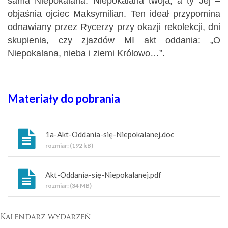
sama Niepokalana. Niepokalana twoja, a ty Jej –
objaśnia ojciec Maksymilian. Ten ideał przypomina
odnawiany przez Rycerzy przy okazji rekolekcji, dni
skupienia, czy zjazdów MI akt oddania: „O
Niepokalana, nieba i ziemi Królowo…”.
Materiały do pobrania
1a-Akt-Oddania-się-Niepokalanej.doc
rozmiar: (192 kB)
Akt-Oddania-się-Niepokalanej.pdf
rozmiar: (34 MB)
Kalendarz wydarzeń