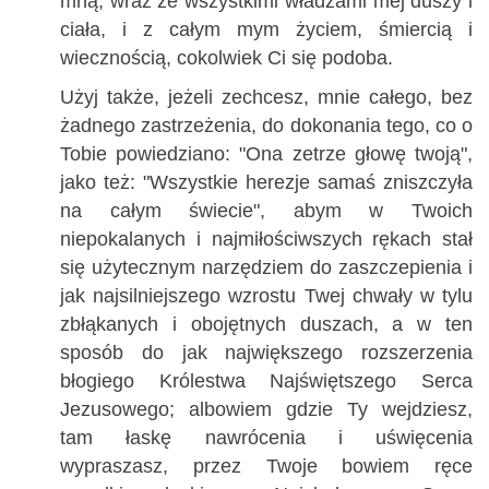
mną, wraz ze wszystkimi władzami mej duszy i
ciała, i z całym mym życiem, śmiercią i
wiecznością, cokolwiek Ci się podoba.
Użyj także, jeżeli zechcesz, mnie całego, bez
żadnego zastrzeżenia, do dokonania tego, co o
Tobie powiedziano: "Ona zetrze głowę twoją",
jako też: "Wszystkie herezje samaś zniszczyła
na całym świecie", abym w Twoich
niepokalanych i najmiłościwszych rękach stał
się użytecznym narzędziem do zaszczepienia i
jak najsilniejszego wzrostu Twej chwały w tylu
zbłąkanych i obojętnych duszach, a w ten
sposób do jak największego rozszerzenia
błogiego Królestwa Najświętszego Serca
Jezusowego; albowiem gdzie Ty wejdziesz,
tam łaskę nawrócenia i uświęcenia
wypraszasz, przez Twoje bowiem ręce