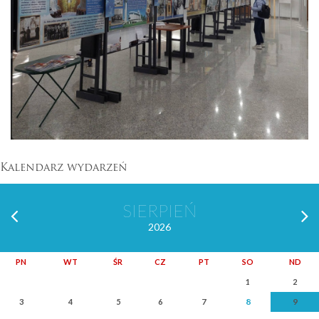
Kalendarz wydarzeń
SIERPIEŃ
2026
PN
WT
ŚR
CZ
PT
SO
ND
1
2
8
9
3
4
5
6
7