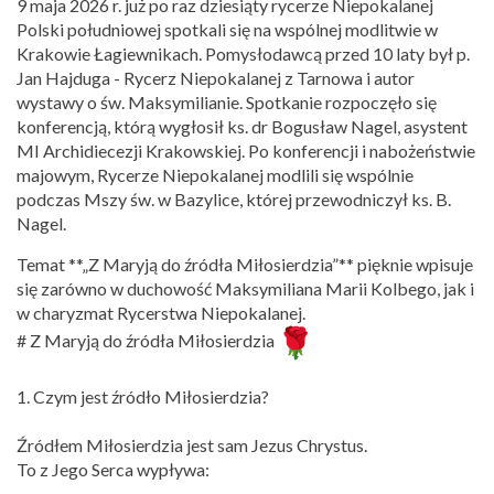
9 maja 2026 r. już po raz dziesiąty rycerze Niepokalanej
Polski południowej spotkali się na wspólnej modlitwie w
Krakowie Łagiewnikach. Pomysłodawcą przed 10 laty był p.
Jan Hajduga - Rycerz Niepokalanej z Tarnowa i autor
wystawy o św. Maksymilianie. Spotkanie rozpoczęło się
konferencją, którą wygłosił ks. dr Bogusław Nagel, asystent
MI Archidiecezji Krakowskiej. Po konferencji i nabożeństwie
majowym, Rycerze Niepokalanej modlili się wspólnie
podczas Mszy św. w Bazylice, której przewodniczył ks. B.
Nagel.
Temat **„Z Maryją do źródła Miłosierdzia”** pięknie wpisuje
się zarówno w duchowość Maksymiliana Marii Kolbego, jak i
w charyzmat Rycerstwa Niepokalanej.
# Z Maryją do źródła Miłosierdzia
1. Czym jest źródło Miłosierdzia?
Źródłem Miłosierdzia jest sam Jezus Chrystus.
To z Jego Serca wypływa: