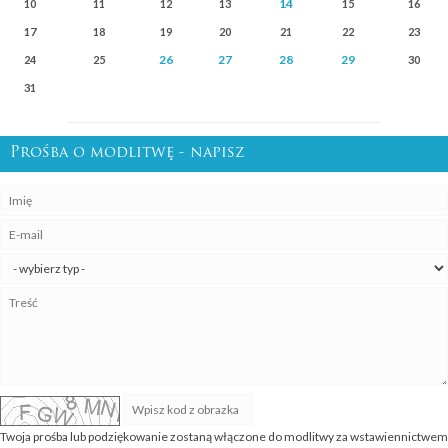
14
10
11
12
13
15
16
17
18
19
20
21
22
23
26
27
28
29
24
25
30
31
Prośba o modlitwę - napisz
Twoja prośba lub podziękowanie zostaną włączone do modlitwy za wstawiennictwem