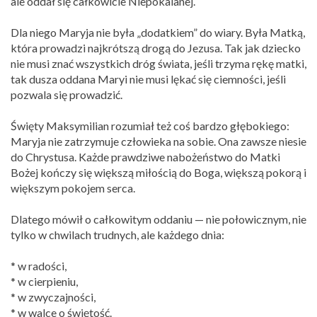
ale oddał się całkowicie Niepokalanej.
Dla niego Maryja nie była „dodatkiem” do wiary. Była Matką,
która prowadzi najkrótszą drogą do Jezusa. Tak jak dziecko
nie musi znać wszystkich dróg świata, jeśli trzyma rękę matki,
tak dusza oddana Maryi nie musi lękać się ciemności, jeśli
pozwala się prowadzić.
Święty Maksymilian rozumiał też coś bardzo głębokiego:
Maryja nie zatrzymuje człowieka na sobie. Ona zawsze niesie
do Chrystusa. Każde prawdziwe nabożeństwo do Matki
Bożej kończy się większą miłością do Boga, większą pokorą i
większym pokojem serca.
Dlatego mówił o całkowitym oddaniu — nie połowicznym, nie
tylko w chwilach trudnych, ale każdego dnia:
* w radości,
* w cierpieniu,
* w zwyczajności,
* w walce o świętość.