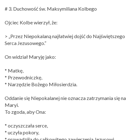
# 3. Duchowość św. Maksymiliana Kolbego
Ojciec Kolbe wierzył, że:
> „Przez Niepokalaną najłatwiej dojść do Najświętszego
Serca Jezusowego.”
On widział Maryję jako:
* Matkę,
* Przewodniczkę,
* Narzędzie Bożego Miłosierdzia.
Oddanie się Niepokalanej nie oznacza zatrzymania się na
Maryi.
To zgoda, aby Ona:
* oczyszczała serce,
* uczyła pokory,
* prowadziła do całkowitego zawierzenia Jezusowi.