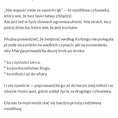
„Nie wypuść mnie ze swoich rąk” — to modlitwa człowieka,
który wie, że bez łaski łatwo zbłądzić.
Ale jest też w tych słowach ogromna ufność. Nie strach, lecz
pokój dziecka, które wie, że jest kochane.
Można powiedzieć, że świętość według Kolbego nie polegała
przede wszystkim na wielkich czynach, ale na pozwoleniu,
aby Maryja prowadziła duszę krok po kroku:
* ku czystości serca,
* ku posłuszeństwu Bogu,
* ku miłości aż do ofiary.
I rzeczywiście — poprowadziła go aż do heroicznej miłości w
obozie Holocaust, gdzie oddał życie za drugiego człowieka.
Dla nas ta myśl może stać się bardzo prostą codzienną
modlitwą: