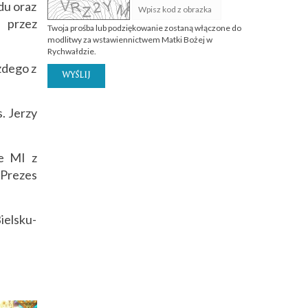
du oraz
 przez
Twoja prośba lub podziękowanie zostaną włączone do
modlitwy za wstawiennictwem Matki Bożej w
Rychwałdzie.
żdego z
WYŚLIJ
s. Jerzy
ie MI z
 Prezes
ielsku-