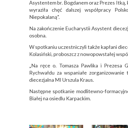
Asystentem br. Bogdanem oraz Prezes Itką, 
wyraziła chęć dalszej współpracy Pols
Niepokalaną”.
Na zakończenie Eucharystii Asystent diecez
osobna.
W spotkaniu uczestniczyli także kapłani diece
Kolasiński, proboszcz z nowopowstałej wspól
„Na ręce o. Tomasza Pawlika i Prezesa Gr
Rychwałdu za wspaniałe zorganizowanie te
diecezjalna MI Urszula Kraus.
Następne spotkanie modlitewno-formacyjne
Białej na osiedlu Karpackim.