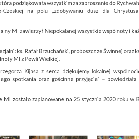
która podziękowała wszystkim za zaproszenie do Rychwał
ko-Czeskiej na polu „zdobywaniu dusz dla Chrystusa
jalny MI zawierzył Niepokalanej wszystkie wspólnoty i ka
zjalni: ks. Rafał Brzuchański, proboszcz ze Świnnej oraz k
noty MI z Pewli Wielkiej.
zegorza Kijasa z serca dziękujemy lokalnej wspólnoc
go spotkania oraz gościnne przyjęcie” – powiedziała
 MI zostało zaplanowane na 25 stycznia 2020 roku w B