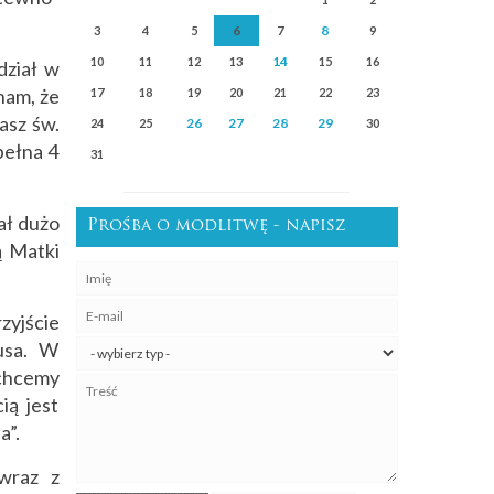
6
8
3
4
5
7
9
14
10
11
12
13
15
16
dział w
nam, że
17
18
19
20
21
22
23
nasz św.
26
27
28
29
24
25
30
pełna 4
31
ał dużo
Prośba o modlitwę - napisz
ą Matki
zyjście
usa. W
 chcemy
ią jest
a”.
wraz z