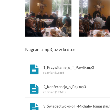
Nagrania mp3 już w krótce.
1_Przywitanie_o_T_Pawlik.mp3
rozmiar: (1 MB)
2_Konferencja_o_Bąk.mp3
rozmiar: (19 MB)
3_Świadectwo-o-bł_-Michale-Tomaszku