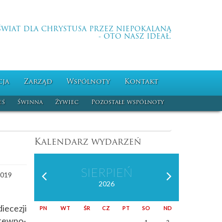
ŚWIAT DLA CHRYSTUSA PRZEZ NIEPOKALANĄ
- OTO NASZ IDEAŁ.
cja
Zarząd
Wspólnoty
Kontakt
eś
Świnna
Żywiec
Pozostałe wspólnoty
Kalendarz wydarzeń
SIERPIEŃ
2019
2026
iecezji
PN
WT
ŚR
CZ
PT
SO
ND
itewno-
1
2