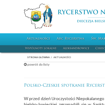
Aktualności
Abc Rycerstwa
Św. Ma
Wspólnoty lokalne:
Aleksandrowice
Cisie
STRONA GŁÓWNA
AKTUALNOŚCI
powrót do listy
Polsko-Czeskie spotkanie Rycers
W przed dzień Uroczystości Niepokalanego P
bielsko-żywieckiej zgromadzili się w San