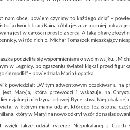
est nam obce, bowiem czynimy to każdego dnia” – powie
storia dwóch braci Kaina i Abla jeszcze mocniej pokazuje 
wana jest w całości i prosto z serca. A taką ofiarę złożył 
ennicy, wśród nich o. Michał Tomaszek mieszkający nies
maszka podzieliła się wspomnieniami o swoim wujku. „Mich
m w Legnicy, po zgaszeniu świateł klękał przed figurk
o się modlił” – powiedziała Maria Łopatka.
lik powiedział: „W tym adwentowym oczekiwaniu na pr
 jest Maryja, która przewodzi i wskazuje na Chryst
 diecezjalnej i międzynarodowej Rycerstwa Niepokalanej
iata, w którym mamy udział, którego też istotną częśc
iliana, który w Maryi na nowo odkrył wzór do naśladowani
 wzięli także udział rycerze Niepokalanej z Czech 