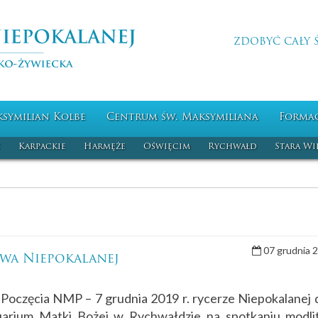
ZDOBYĆ CAŁY 
ksymilian Kolbe
Centrum św. Maksymiliana
Forma
c
Karpackie
Harmęże
Oświęcim
Rychwałd
Stara Wi
07 grudnia 
twa Niepokalanej
oczęcia NMP – 7 grudnia 2019 r. rycerze Niepokalanej d
ktuarium Matki Bożej w Rychwałdzie na spotkaniu modl