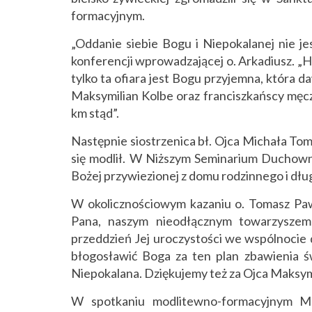
formacyjnym.
„Oddanie siebie Bogu i Niepokalanej nie j
konferencji wprowadzającej o. Arkadiusz. „Hi
tylko ta ofiara jest Bogu przyjemna, która da
Maksymilian Kolbe oraz franciszkańscy męcz
km stąd”.
Następnie siostrzenica bł. Ojca Michała To
się modlił. W Niższym Seminarium Duchowny
Bożej przywiezionej z domu rodzinnego i dług
W okolicznościowym kazaniu o. Tomasz Paw
Pana, naszym nieodłącznym towarzyszem
przeddzień Jej uroczystości we wspólnocie
błogosławić Boga za ten plan zbawienia św
Niepokalana. Dziękujemy też za Ojca Maksym
W spotkaniu modlitewno-formacyjnym MI