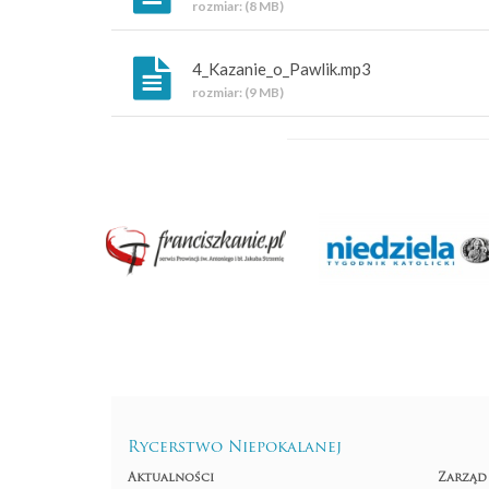
rozmiar: (8 MB)
4_Kazanie_o_Pawlik.mp3
rozmiar: (9 MB)
Rycerstwo Niepokalanej
Aktualności
Zarząd